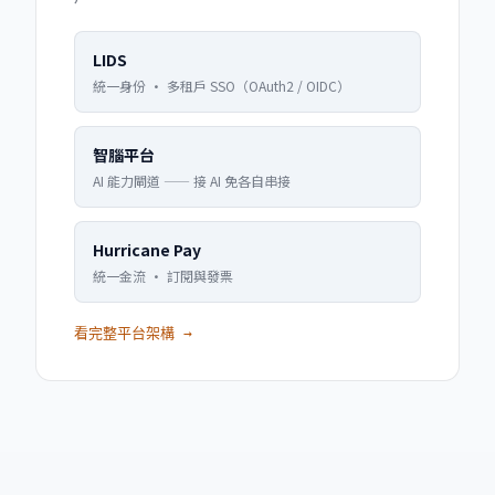
LIDS
統一身份 · 多租戶 SSO（OAuth2 / OIDC）
智腦平台
AI 能力閘道 —— 接 AI 免各自串接
Hurricane Pay
統一金流 · 訂閱與發票
看完整平台架構 →